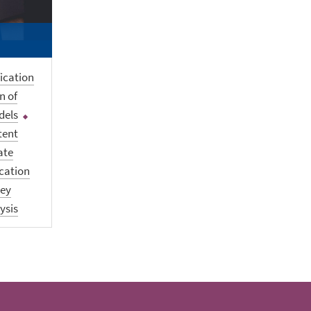
fication
n of
dels
tent
ate
ucation
vey
ysis