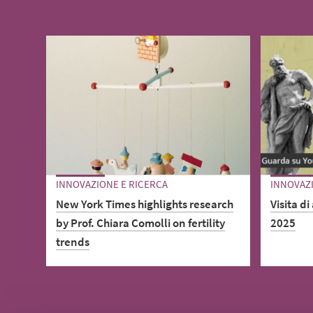
INNOVAZIONE E RICERCA
INNOVAZI
New York Times highlights research
Visita d
by Prof. Chiara Comolli on fertility
2025
trends
Come funz
attori co
Why So Few Babies? We Might Have
Overlooked the Biggest Reason of All.