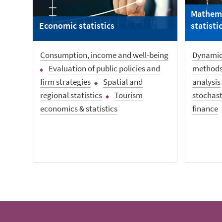
Mathema
Economic statistics
statisti
Consumption, income and well-being
Dynamic
Evaluation of public policies and
methods 
firm strategies
Spatial and
analysis
regional statistics
Tourism
stochast
economics & statistics
finance