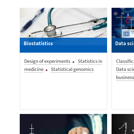
Biostatistics
Data sc
Design of experiments
Statistics in
Classifi
medicine
Statistical genomics
Data sci
business