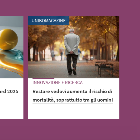
UNIBOMAGAZINE
INNOVAZIONE E RICERCA
ard 2025
Restare vedovi aumenta il rischio di
mortalità, soprattutto tra gli uomini
ta
, One
Tra i pensionati maschi il rischio è
cipa al
maggiore del 35% rispetto ai loro
municare
coetanei sposati, mentre per le donne