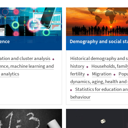
ience
Demography and social sta
cation and cluster analysis
Historical demography and s
ence, machine learning and
history
Households, famil
 analytics
fertility
Migration
Popu
dynamics, aging, health and 
Statistics for education an
behaviour