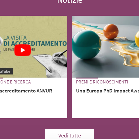
Notizie
ONE E RICERCA
PREMI E RICONOSCIMENTI
i accreditamento ANVUR
Una Europa PhD Impact Aw
Se la tua ricerca riguarda Da
Science, AI, Future Materials
iona la visita, le sue fasi e
Health o Sustainability, parte
involti.
concorso Una Europa per co
Vedi tutte