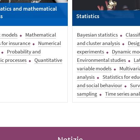
tics and mathematical
cs
Statistics
 models
Mathematical
Bayesian statistics
Classi
for insurance
Numerical
and cluster analysis
Desig
Probability and
experiments
Dynamic mo
ic processes
Quantitative
Environmental studies
La
variable models
Multivari
analysis
Statistics for ed
and social behaviour
Sur
sampling
Time series anal