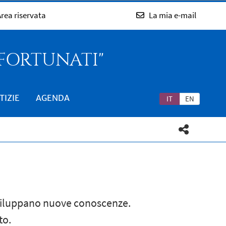
rea riservata
La mia e-mail
 FORTUNATI"
TIZIE
AGENDA
IT
EN
i sviluppano nuove conoscenze.
to.