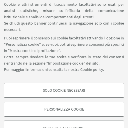
LINK UTILI
Cookie e altri strumenti di tracciamento facoltativi sono usati per
analisi statistiche, misure sull'efficacia della comunicazione
Spazi Virtuali di Dipartimento (riservato autorizzati)
istituzionale e analisi dei comportamenti degli utenti.
Missioni Web
Se chiudi questo banner continuerai la navigazione solo con i cookie
necessari.
SEGUI UNIBO SU:
Puoi esprimere il consenso sui cookie facoltativi attivando l'opzione in
"Personalizza cookie" e, se vuoi, potrai esprimere consensi più specifici
in "Mostra cookie di profilazione".
Potrai sempre rivedere le tue scelte e verificare lo stato dei consensi
rientrando nella sezione "Impostazione cookie" del sito.
APP:
Per maggiori informazioni
consulta la nostra Cookie policy
.
SOLO COOKIE NECESSARI
COOKIE DI PROFILAZIONE - FACOLTATIVI
©Copyright 2026 - ALMA MATER STUDIORUM - Università di
Si tratta di cookie utilizzati per analizzare le caratteristiche della navigazione
PERSONALIZZA COOKIE
Bologna - Via Zamboni, 33 - 40126 Bologna - PI: 01131710376 - CF:
degli utenti, creare profili in base al loro comportamento sul sito, per analisi
80007010376
di marketing.
Privacy
Note legali
Informazioni sul sito e accessibilità
Mostra cookie di profilazione