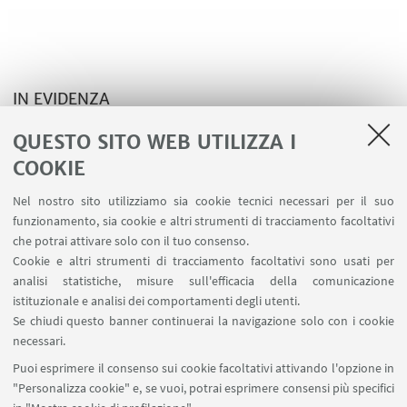
IN EVIDENZA
Riviste Scientifiche
QUESTO SITO WEB UTILIZZA I
COOKIE
Nel nostro sito utilizziamo sia cookie tecnici necessari per il suo
funzionamento, sia cookie e altri strumenti di tracciamento facoltativi
che potrai attivare solo con il tuo consenso.
LINK UTILI
Cookie e altri strumenti di tracciamento facoltativi sono usati per
analisi statistiche, misure sull'efficacia della comunicazione
Spazi Virtuali di Dipartimento (riservato autorizzati)
istituzionale e analisi dei comportamenti degli utenti.
Missioni Web
Se chiudi questo banner continuerai la navigazione solo con i cookie
necessari.
SEGUI UNIBO SU:
Puoi esprimere il consenso sui cookie facoltativi attivando l'opzione in
"Personalizza cookie" e, se vuoi, potrai esprimere consensi più specifici