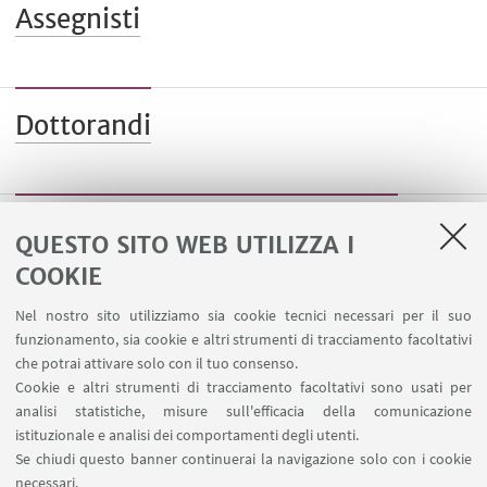
Assegnisti
Dottorandi
Visiting professor e researcher
QUESTO SITO WEB UTILIZZA I
COOKIE
Nel nostro sito utilizziamo sia cookie tecnici necessari per il suo
funzionamento, sia cookie e altri strumenti di tracciamento facoltativi
che potrai attivare solo con il tuo consenso.
LINK UTILI
Cookie e altri strumenti di tracciamento facoltativi sono usati per
analisi statistiche, misure sull'efficacia della comunicazione
Spazi Virtuali di Dipartimento (riservato autorizzati)
istituzionale e analisi dei comportamenti degli utenti.
Missioni Web
Se chiudi questo banner continuerai la navigazione solo con i cookie
necessari.