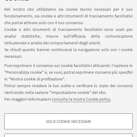
Nel nostro sito utilizziamo sia cookie tecnici necessari per il suo
funzionamento, sia cookie e altri strumenti di tracciamento facoltativi
che potrai attivare solo con il tuo consenso.
LINK UTILI
Cookie e altri strumenti di tracciamento facoltativi sono usati per
analisi statistiche, misure sull'efficacia della comunicazione
Spazi Virtuali di Dipartimento (riservato autorizzati)
istituzionale e analisi dei comportamenti degli utenti.
Missioni Web
Se chiudi questo banner continuerai la navigazione solo con i cookie
necessari.
SEGUI UNIBO SU:
Puoi esprimere il consenso sui cookie facoltativi attivando l'opzione in
"Personalizza cookie" e, se vuoi, potrai esprimere consensi più specifici
in "Mostra cookie di profilazione".
Potrai sempre rivedere le tue scelte e verificare lo stato dei consensi
rientrando nella sezione "Impostazione cookie" del sito.
APP:
Per maggiori informazioni
consulta la nostra Cookie policy
.
SOLO COOKIE NECESSARI
COOKIE DI PROFILAZIONE - FACOLTATIVI
©Copyright 2026 - ALMA MATER STUDIORUM - Università di