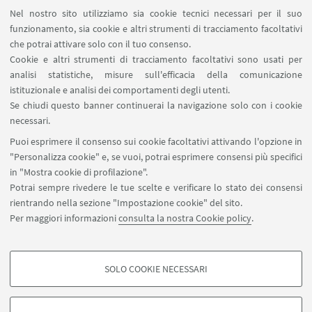
Nel nostro sito utilizziamo sia cookie tecnici necessari per il suo
funzionamento, sia cookie e altri strumenti di tracciamento facoltativi
che potrai attivare solo con il tuo consenso.
LINK UTILI
Cookie e altri strumenti di tracciamento facoltativi sono usati per
analisi statistiche, misure sull'efficacia della comunicazione
Spazi Virtuali di Dipartimento (riservato autorizzati)
istituzionale e analisi dei comportamenti degli utenti.
Missioni Web
Se chiudi questo banner continuerai la navigazione solo con i cookie
necessari.
SEGUI UNIBO SU:
Puoi esprimere il consenso sui cookie facoltativi attivando l'opzione in
"Personalizza cookie" e, se vuoi, potrai esprimere consensi più specifici
in "Mostra cookie di profilazione".
Potrai sempre rivedere le tue scelte e verificare lo stato dei consensi
rientrando nella sezione "Impostazione cookie" del sito.
APP:
Per maggiori informazioni
consulta la nostra Cookie policy
.
SOLO COOKIE NECESSARI
COOKIE DI PROFILAZIONE - FACOLTATIVI
©Copyright 2026 - ALMA MATER STUDIORUM - Università di
Si tratta di cookie utilizzati per analizzare le caratteristiche della navigazione