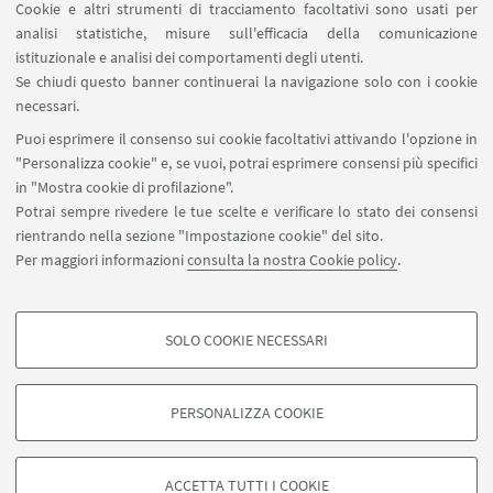
LINK UTILI
Cookie e altri strumenti di tracciamento facoltativi sono usati per
analisi statistiche, misure sull'efficacia della comunicazione
Spazi Virtuali di Dipartimento (riservato autorizzati)
istituzionale e analisi dei comportamenti degli utenti.
Missioni Web
Se chiudi questo banner continuerai la navigazione solo con i cookie
necessari.
SEGUI UNIBO SU:
Puoi esprimere il consenso sui cookie facoltativi attivando l'opzione in
"Personalizza cookie" e, se vuoi, potrai esprimere consensi più specifici
in "Mostra cookie di profilazione".
Potrai sempre rivedere le tue scelte e verificare lo stato dei consensi
rientrando nella sezione "Impostazione cookie" del sito.
APP:
Per maggiori informazioni
consulta la nostra Cookie policy
.
SOLO COOKIE NECESSARI
COOKIE DI PROFILAZIONE - FACOLTATIVI
©Copyright 2026 - ALMA MATER STUDIORUM - Università di
Si tratta di cookie utilizzati per analizzare le caratteristiche della navigazione
Bologna - Via Zamboni, 33 - 40126 Bologna - PI: 01131710376 - CF:
PERSONALIZZA COOKIE
degli utenti, creare profili in base al loro comportamento sul sito, per analisi
80007010376
di marketing.
Privacy
Note legali
Informazioni sul sito e accessibilità
Mostra cookie di profilazione
Impostazioni Cookie
ACCETTA TUTTI I COOKIE