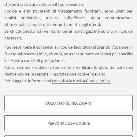
che potrai attivare solo con il tuo consenso.
LINK UTILI
Cookie e altri strumenti di tracciamento facoltativi sono usati per
analisi statistiche, misure sull'efficacia della comunicazione
Spazi Virtuali di Dipartimento (riservato autorizzati)
istituzionale e analisi dei comportamenti degli utenti.
Missioni Web
Se chiudi questo banner continuerai la navigazione solo con i cookie
necessari.
SEGUI UNIBO SU:
Puoi esprimere il consenso sui cookie facoltativi attivando l'opzione in
"Personalizza cookie" e, se vuoi, potrai esprimere consensi più specifici
in "Mostra cookie di profilazione".
Potrai sempre rivedere le tue scelte e verificare lo stato dei consensi
rientrando nella sezione "Impostazione cookie" del sito.
APP:
Per maggiori informazioni
consulta la nostra Cookie policy
.
SOLO COOKIE NECESSARI
COOKIE DI PROFILAZIONE - FACOLTATIVI
©Copyright 2026 - ALMA MATER STUDIORUM - Università di
Si tratta di cookie utilizzati per analizzare le caratteristiche della navigazione
Bologna - Via Zamboni, 33 - 40126 Bologna - PI: 01131710376 - CF:
PERSONALIZZA COOKIE
degli utenti, creare profili in base al loro comportamento sul sito, per analisi
80007010376
di marketing.
Privacy
Note legali
Informazioni sul sito e accessibilità