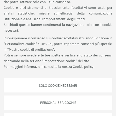
che potrai attivare solo con il tuo consenso.
LINK UTILI
Cookie e altri strumenti di tracciamento facoltativi sono usati per
analisi statistiche, misure sull'efficacia della comunicazione
Spazi Virtuali di Dipartimento (riservato autorizzati)
istituzionale e analisi dei comportamenti degli utenti.
Missioni Web
Se chiudi questo banner continuerai la navigazione solo con i cookie
necessari.
SEGUI UNIBO SU:
Puoi esprimere il consenso sui cookie facoltativi attivando l'opzione in
"Personalizza cookie" e, se vuoi, potrai esprimere consensi più specifici
in "Mostra cookie di profilazione".
Potrai sempre rivedere le tue scelte e verificare lo stato dei consensi
rientrando nella sezione "Impostazione cookie" del sito.
APP:
Per maggiori informazioni
consulta la nostra Cookie policy
.
SOLO COOKIE NECESSARI
COOKIE DI PROFILAZIONE - FACOLTATIVI
©Copyright 2026 - ALMA MATER STUDIORUM - Università di
Si tratta di cookie utilizzati per analizzare le caratteristiche della navigazione
Bologna - Via Zamboni, 33 - 40126 Bologna - PI: 01131710376 - CF:
PERSONALIZZA COOKIE
degli utenti, creare profili in base al loro comportamento sul sito, per analisi
80007010376
di marketing.
Privacy
Note legali
Informazioni sul sito e accessibilità