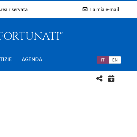
rea riservata
La mia e-mail
 FORTUNATI"
TIZIE
AGENDA
IT
EN