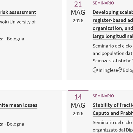
21
SEMINARIO
MAG
risk assessment
Developing scalab
register-based ad
2026
ok (University of
organization, and
large longitudina
za - Bologna
Seminario del cicl
and population dat
Scienze statistiche
In
inglese
Bolo
14
SEMINARIO
MAG
inite mean losses
Stability of fract
Caputo and Prabh
2026
Seminario del cicl
za - Bologna
organizzato dal Dip