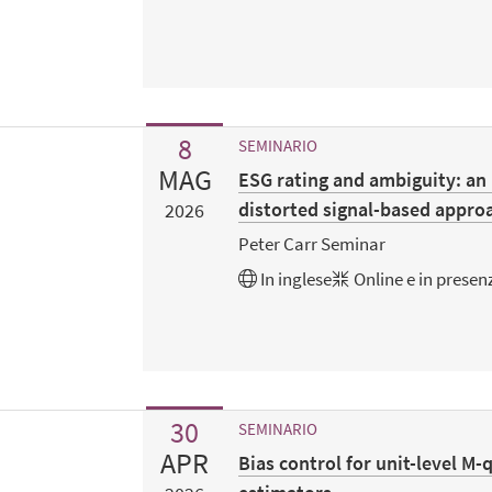
8
SEMINARIO
MAG
ESG rating and ambiguity: an
distorted signal-based appro
2026
Peter Carr Seminar
In
inglese
Online e in presen
30
SEMINARIO
APR
Bias control for unit-level M-