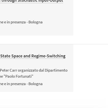
s through Stochastic Input-Output
ne e in presenza - Bologna
a State Space and Regime-Switching
 Peter Carr organizzato dal Dipartimento
che "Paolo Fortunati"
ne e in presenza - Bologna