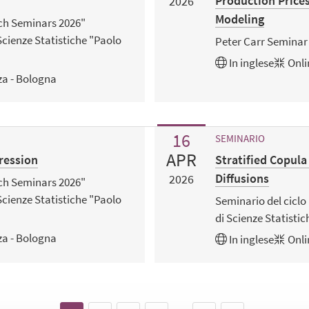
Production Price
2026
Modeling
rch Seminars 2026"
Scienze Statistiche "Paolo
Peter Carr Seminar
In
inglese
Onli
za - Bologna
16
SEMINARIO
APR
gression
Stratified Copul
Diffusions
2026
rch Seminars 2026"
Scienze Statistiche "Paolo
Seminario del ciclo
di Scienze Statisti
za - Bologna
In
inglese
Onli