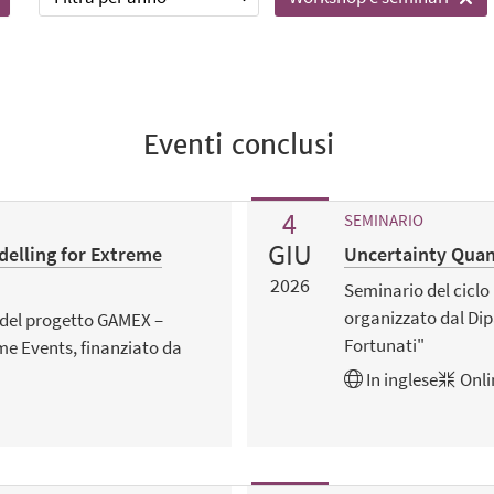
Eventi conclusi
4
SEMINARIO
GIU
delling for Extreme
Uncertainty Quant
2026
Seminario del cicl
organizzato dal Dip
 del progetto GAMEX –
Fortunati"
me Events, finanziato da
In
inglese
Onli