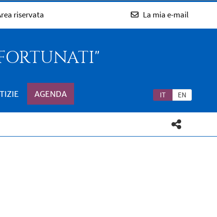
rea riservata
La mia e-mail
 FORTUNATI"
TIZIE
AGENDA
IT
EN