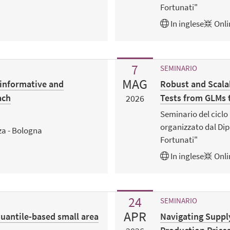
Fortunati"
In
inglese
Onli
7
SEMINARIO
MAG
 informative and
Robust and Scalab
ach
Tests from GLMs 
2026
Seminario del cicl
organizzato dal Dip
za - Bologna
Fortunati"
In
inglese
Onli
24
SEMINARIO
APR
quantile-based small area
Navigating Supply