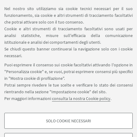
Nel nostro sito utilizziamo sia cookie tecnici necessari per il suo
funzionamento, sia cookie e altri strumenti di tracciamento facoltativi
che potrai attivare solo con il tuo consenso.
LINK UTILI
Cookie e altri strumenti di tracciamento facoltativi sono usati per
analisi statistiche, misure sull'efficacia della comunicazione
Spazi Virtuali di Dipartimento (riservato autorizzati)
istituzionale e analisi dei comportamenti degli utenti.
Missioni Web
Se chiudi questo banner continuerai la navigazione solo con i cookie
necessari.
SEGUI UNIBO SU:
Puoi esprimere il consenso sui cookie facoltativi attivando l'opzione in
"Personalizza cookie" e, se vuoi, potrai esprimere consensi più specifici
in "Mostra cookie di profilazione".
Potrai sempre rivedere le tue scelte e verificare lo stato dei consensi
rientrando nella sezione "Impostazione cookie" del sito.
APP:
Per maggiori informazioni
consulta la nostra Cookie policy
.
SOLO COOKIE NECESSARI
COOKIE DI PROFILAZIONE - FACOLTATIVI
©Copyright 2026 - ALMA MATER STUDIORUM - Università di