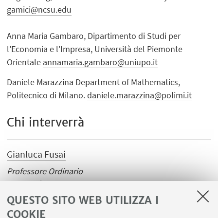
gamici@ncsu.edu
Anna Maria Gambaro, Dipartimento di Studi per
l'Economia e l'Impresa, Università del Piemonte
Orientale
annamaria.gambaro@uniupo.it
Daniele Marazzina Department of Mathematics,
Politecnico di Milano.
daniele.marazzina@polimi.it
Chi interverrà
Gianluca Fusai
Professore Ordinario
Università degli Studi del Piemonte Orientale “Amedeo
Avogadro”
QUESTO SITO WEB UTILIZZA I
COOKIE