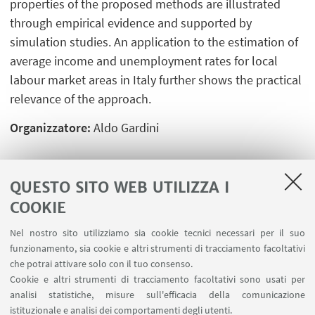
properties of the proposed methods are illustrated
through empirical evidence and supported by
simulation studies. An application to the estimation of
average income and unemployment rates for local
labour market areas in Italy further shows the practical
relevance of the approach.
Organizzatore:
Aldo Gardini
ALLEGATI
QUESTO SITO WEB UTILIZZA I
Locandina
COOKIE
Nel nostro sito utilizziamo sia cookie tecnici necessari per il suo
funzionamento, sia cookie e altri strumenti di tracciamento facoltativi
che potrai attivare solo con il tuo consenso.
LINK UTILI
Cookie e altri strumenti di tracciamento facoltativi sono usati per
analisi statistiche, misure sull'efficacia della comunicazione
Spazi Virtuali di Dipartimento (riservato autorizzati)
istituzionale e analisi dei comportamenti degli utenti.