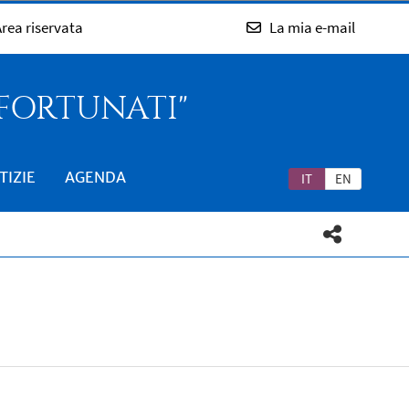
rea riservata
La mia e-mail
 FORTUNATI"
TIZIE
AGENDA
IT
EN